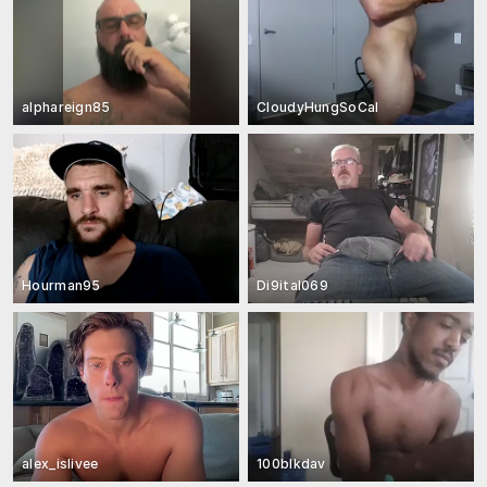
alphareign85
CloudyHungSoCal
Hourman95
Di9ital069
alex_islivee
100blkdav