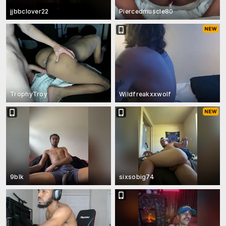
jjbbclover22
Piercedmuscle80
TrophyTroy
Wildfreakxxwolf
9blk
sixsobig74