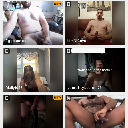
Eggplantout
himNIGuys
En un Ticket show
“
Very naughty show
”
Mellyj053
yourdirtysecret_23