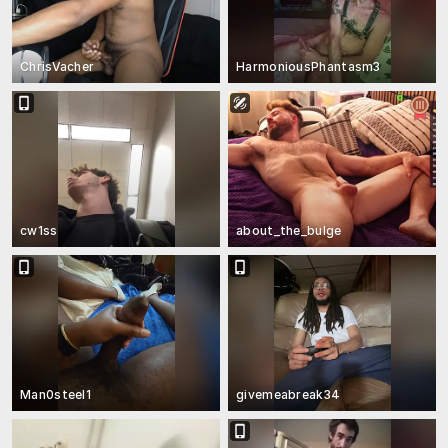
ChrisVacher
HarmoniousPhantasm3
cw1ss
about_the_bulge
Man0steel1
givemeabreak34