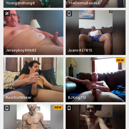
Youngandhung6
TheDonnyBasilisk
Jerseyboy69962
Juano427815
RawSlutMaker
BJKing712