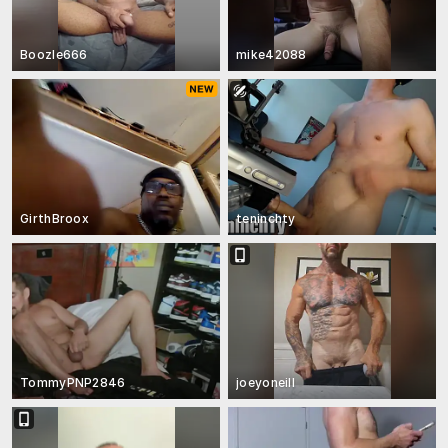
Boozle666
mike42088
GirthBroox
teninchty
TommyPNP2846
joeyoneill