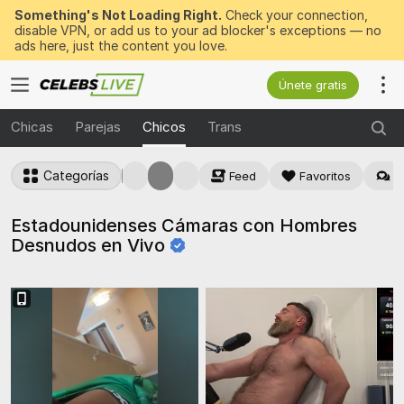
Something's Not Loading Right.
Check your connection,
disable VPN, or add us to your ad blocker's exceptions — no
ads here, just the content you love.
Únete gratis
Chicas
Parejas
Chicos
Trans
Categorías
Feed
Favoritos
M
Estadounidenses Cámaras con Hombres
Desnudos en
Vivo