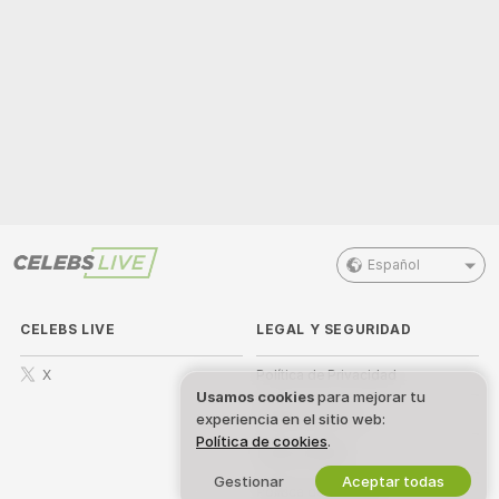
Español
CELEBS LIVE
LEGAL Y SEGURIDAD
X
Política de Privacidad
Usamos cookies
para mejorar tu
Términos de Uso
experiencia en el sitio web:
Política de cookies
.
Política DMCA
Gestionar
Aceptar todas
Política de Cookies