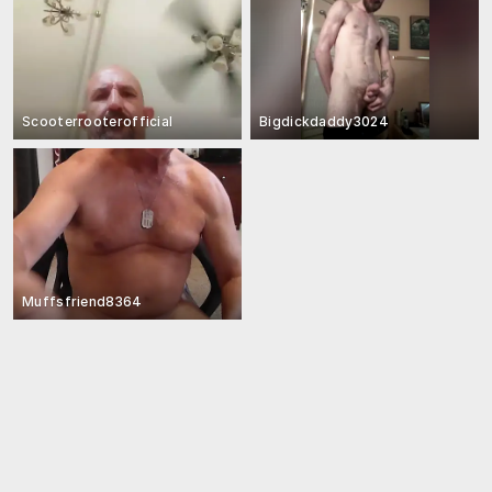
Scooterrooterofficial
Bigdickdaddy3024
Muffsfriend8364